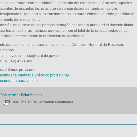
on considerados con "prioridad" al momento del ofrecimiento. A su vez, aquellos
ocentes de escuelas técnicas que se venían desempeñando en cargos
desajustados", que han sido transformados en horas cátedra, tendrán prioridad al
omento del ofrecimiento.
demás, en el caso de las parejas pedagógicas tendrá prioridad el docente titular
ara tomar las horas interinas que componen el total de la unidad pedagógica,
acilitando de este modo la unificación de la cátedra.
nte dudas o consultas, comunicarse con la Dirección General de Recursos
umanos.
ail: movsecundaria@santafe.gov.ar
el.: (0342) 4571945
scalafones provisorios
ecundaria orientada y técnico profesional
ecundaria para adultos
RM 1987-12 Titularización Secundaria