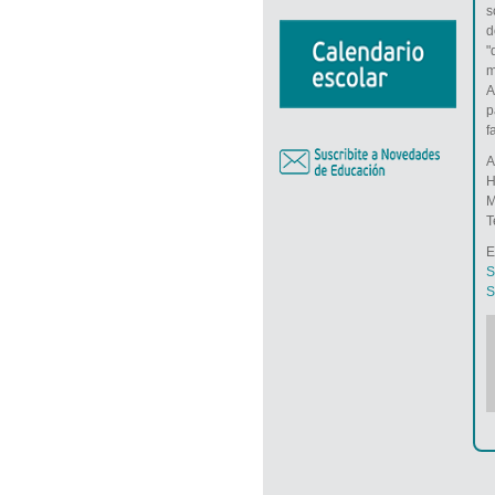
s
d
"
m
A
p
f
A
H
M
T
E
S
S