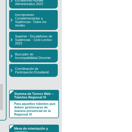
Escalafones Auxiliar
Administrativo 2023
Inscripciones
Complementarias a
Suplencias- Todos los
niveles
Superior - Escalafones de
Suplencias - Ciclo Lectivo
2023
Buscador de
Incompatibilidad Docente
Coordinación de
Participación Estudiantil
Sistema de Turnos Web –
Trámites Regional VI
Para aquellos trámites que
deben gestionarse de
manera presencial en la
Regional VI
Mesa de orientación y