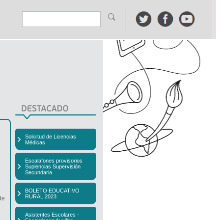
Solicitud de Licencias
Médicas
Escalafones provisorios
Suplencias Supervisión
Secundaria
BOLETO EDUCATIVO
RURAL 2023
de
Asistentes Escolares -