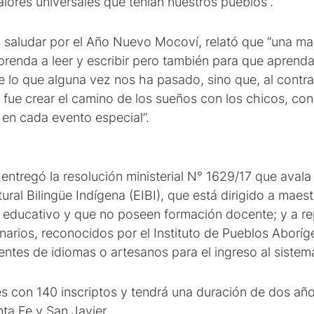
alores universales que tenían nuestros pueblos”.
ras saludar por el Año Nuevo Mocoví, relató que “una 
aprenda a leer y escribir pero también para que aprenda 
 lo que alguna vez nos ha pasado, sino que, al contrar
a fue crear el camino de los sueños con los chicos, con
en cada evento especial”.
entregó la resolución ministerial N° 1629/17 que avala 
ral Bilingüe Indígena (EIBI), que está dirigido a maes
 educativo y que no poseen formación docente; y a re
arios, reconocidos por el Instituto de Pueblos Aboríge
entes de idiomas o artesanos para el ingreso al sistem
con 140 inscriptos y tendrá una duración de dos años
nta Fe y San Javier.