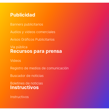
Publicidad
Banners publicitarios
Audios y videos comerciales
Avisos Gráficos Publicitarios
Via pública
Recursos para prensa
Videos
Registro de medios de comunicación
Buscador de noticias
Boletines de noticias
Instructivos
Instructivos