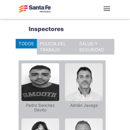
Toggl
navig
Inspectores
TODOS
POLICIA DEL
SALUD Y
TRABAJO
SEGURIDAD
Pedro Sanchez
Adrián Javega
Devito