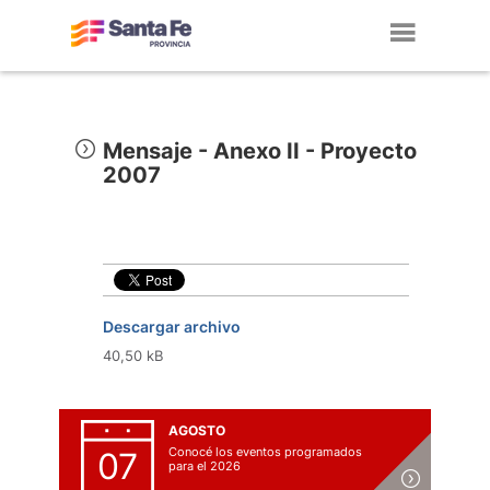
Toggl
navig
Mensaje - Anexo II - Proyecto
2007
Descargar archivo
40,50 kB
AGOSTO
Conocé los eventos programados
07
para el 2026