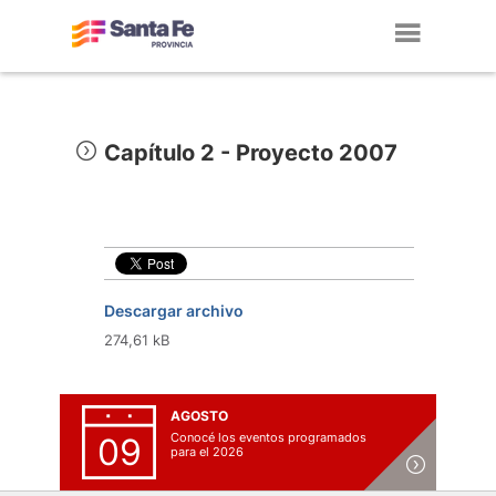
Toggl
navig
Capítulo 2 - Proyecto 2007
Descargar archivo
274,61 kB
AGOSTO
Conocé los eventos programados
09
para el 2026