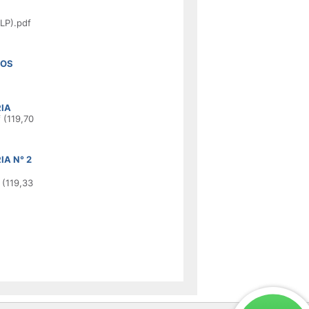
LP).pdf
GOS
IA
 (119,70
A N° 2
(119,33