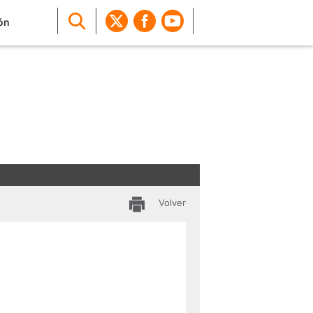
ón
Volver