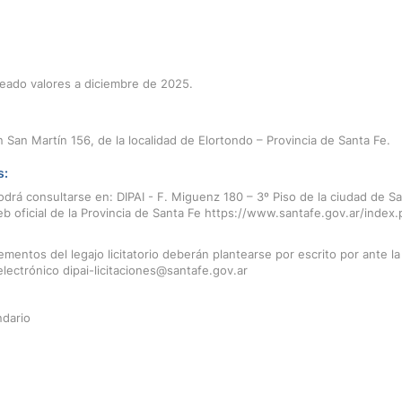
eado valores a diciembre de 2025.
n San Martín 156, de la localidad de Elortondo – Provincia de Santa Fe.
s:
odrá consultarse en: DIPAI - F. Miguenz 180 – 3º Piso de la ciudad de Sa
eb oficial de la Provincia de Santa Fe https://www.santafe.gov.ar/index.p
ementos del legajo licitatorio deberán plantearse por escrito por ante l
electrónico dipai-licitaciones@santafe.gov.ar
ndario