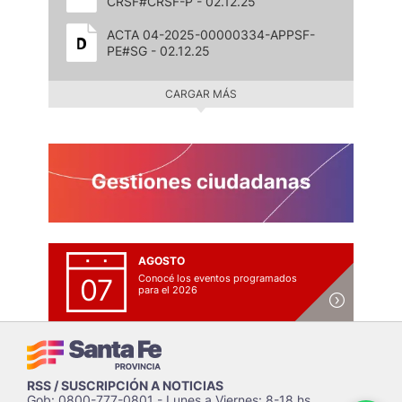
CRSF#CRSF-P - 02.12.25
ACTA 04-2025-00000334-APPSF-
PE#SG - 02.12.25
CARGAR MÁS
AGOSTO
Conocé los eventos programados
07
para el 2026
RSS / SUSCRIPCIÓN A NOTICIAS
Gob: 0800-777-0801 - Lunes a Viernes: 8-18 hs