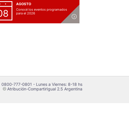
AGOSTO
Conocé los eventos programados
08
para el 2026
 0800-777-0801 - Lunes a Viernes: 8-18 hs
Atribución-CompartirIgual 2.5 Argentina
c