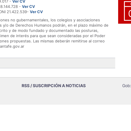
9.017 -
Ver CV
8.144.728 -
Ver CV
NI 21.422.539-
Ver CV
ciones no gubernamentales, los colegios y asociaciones
as y/o de Derechos Humanos podrán, en el plazo máximo de
escrito y de modo fundado y documentado las posturas,
timen de interés para que sean consideradas por el Poder
ciones propuestas. Las mismas deberán remitirse al correo
santafe.gov.ar
RSS / SUSCRIPCIÓN A NOTICIAS
Gob: