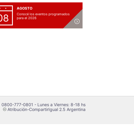
AGOSTO
Conocé los eventos programados
08
para el 2026
 0800-777-0801 - Lunes a Viernes: 8-18 hs
Atribución-CompartirIgual 2.5 Argentina
c