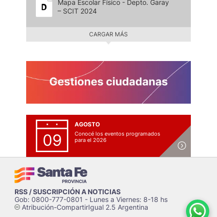
Mapa Escolar Físico - Depto. Garay
– SCIT 2024
CARGAR MÁS
AGOSTO
Conocé los eventos programados
09
para el 2026
RSS / SUSCRIPCIÓN A NOTICIAS
Gob: 0800-777-0801 - Lunes a Viernes: 8-18 hs
Atribución-CompartirIgual 2.5 Argentina
c