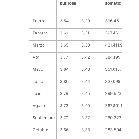
butirosa
somáticas
fo
de 
Enero
3,54
3,29
396.451,14
23
Febrero
3,61
3,31
397.461,35
277
Marzo
3,65
3,30
431.411,93
197
Abril
3,77
3,42
384.199,11
20
Mayo
3,84
3,46
351.013,14
171
Junio
3,80
3,44
337.099,89
156
Julio
3,79
3,45
299.623,92
100
Agosto
3,73
3,40
287.861,69
83
Septiembre
3,70
3,37
260.223,91
119
Octubre
3,66
3,33
283.594,92
23