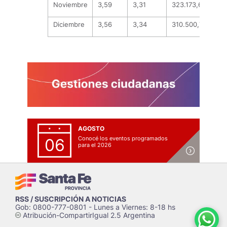
Noviembre
3,59
3,31
323.173,61
195
Diciembre
3,56
3,34
310.500,71
137
AGOSTO
Conocé los eventos programados
06
para el 2026
RSS / SUSCRIPCIÓN A NOTICIAS
Gob: 0800-777-0801 - Lunes a Viernes: 8-18 hs
Atribución-CompartirIgual 2.5 Argentina
c