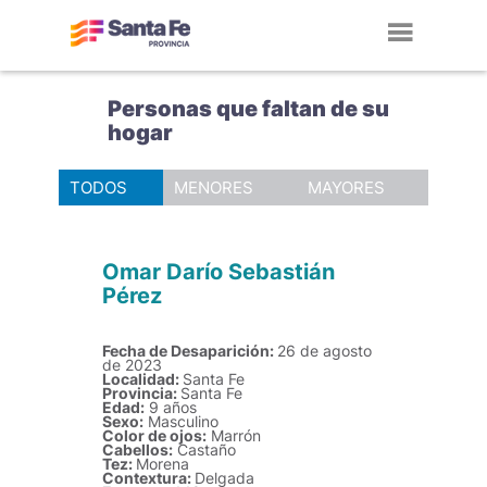
Toggl
navig
Personas que faltan de su
hogar
TODOS
MENORES
MAYORES
Omar Darío Sebastián
Pérez
Fecha de Desaparición:
26 de agosto
de 2023
Localidad:
Santa Fe
Provincia:
Santa Fe
Edad:
9 años
Sexo:
Masculino
Color de ojos:
Marrón
Cabellos:
Castaño
Tez:
Morena
Contextura:
Delgada