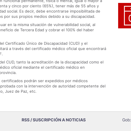
n funcional permanente, física o mental, igual o mayor a
enta y cinco por ciento (65%), tener más de 55 años y
dad social.
Es decir, debe encontrarse imposibilitada de
os por sus propios medios debido a su discapacidad.
r en la misma situación de vulnerabilidad social, al
eneficio de Tercera Edad y cobrar el 100% del haber
del Certificado Único de Discapacidad (CUD) y el
rá a través del certificado médico oficial que encontrará
F.
del CUD, tanto la acreditación de la discapacidad como el
dico oficial mediante el certificado médico en
provincia.
s certificados podrán ser expedidos por médicos
mprobada con la intervención de autoridad competente del
o, Juez de Paz, etc.
RSS / SUSCRIPCIÓN A NOTICIAS
Gob: