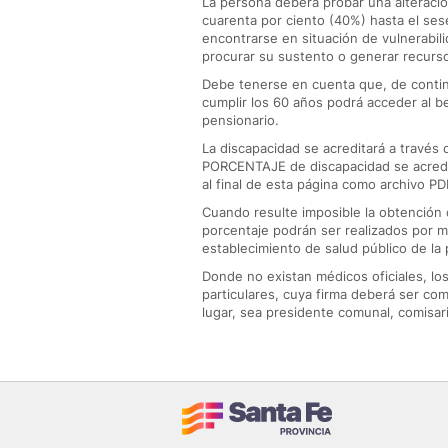
La persona deberá probar una alteració
cuarenta por ciento (40%) hasta el ses
encontrarse en situación de vulnerabili
procurar su sustento o generar recurs
Debe tenerse en cuenta que, de continua
cumplir los 60 años podrá acceder al b
pensionario.
La discapacidad se acreditará a través 
PORCENTAJE de discapacidad se acredita
al final de esta página como archivo PD
Cuando resulte imposible la obtención 
porcentaje podrán ser realizados por mé
establecimiento de salud público de la 
Donde no existan médicos oficiales, lo
particulares, cuya firma deberá ser co
lugar, sea presidente comunal, comisari