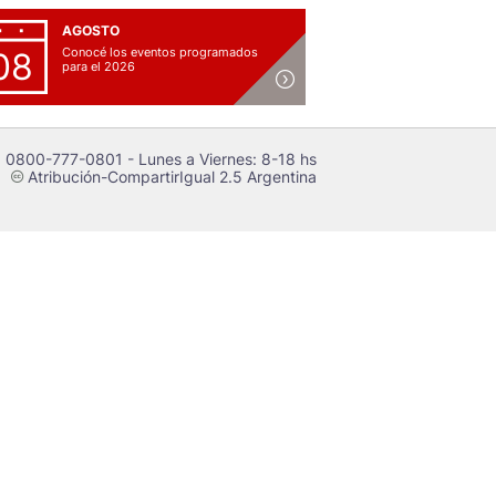
AGOSTO
Conocé los eventos programados
08
para el 2026
 0800-777-0801 - Lunes a Viernes: 8-18 hs
Atribución-CompartirIgual 2.5 Argentina
c