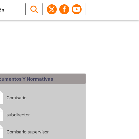
ón
cumentos Y Normativas
Comisario
subdirector
Comisario supervisor