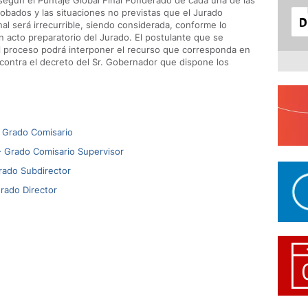
según el Puntaje Global Final Ponderado de cada una de las
robados y las situaciones no previstas que el Jurado
nal será irrecurrible, siendo considerada, conforme lo
 acto preparatorio del Jurado. El postulante que se
el proceso podrá interponer el recurso que corresponda en
contra el decreto del Sr. Gobernador que dispone los
- Grado Comisario
- Grado Comisario Supervisor
rado Subdirector
rado Director