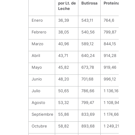
por Lt. de
Butirosa
Proteína
Leche
Enero
36,39
543,11
764,6
Febrero
38,05
540,56
799,87
Marzo
40,96
589,12
844,15
Abril
43,71
640,24
914,28
Mayo
45,82
673,78
919,46
Junio
48,20
701,68
996,12
Julio
50,65
786,66
1 136,16
Agosto
53,32
799,47
1 108,94
Septiembre
55,86
833,69
1 174,66
Octubre
58,82
893,68
1 249,21