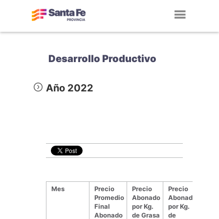
Toggl
navig
Desarrollo Productivo
Año 2022
Mes
Precio
Precio
Precio
Promedio
Abonado
Abonado
Final
por Kg.
por Kg.
Abonado
de Grasa
de