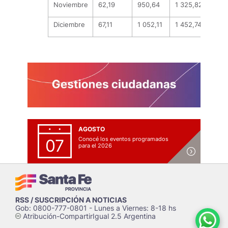
Noviembre
62,19
950,64
1 325,82
Diciembre
67,11
1 052,11
1 452,74
AGOSTO
Conocé los eventos programados
07
para el 2026
RSS / SUSCRIPCIÓN A NOTICIAS
Gob: 0800-777-0801 - Lunes a Viernes: 8-18 hs
Atribución-CompartirIgual 2.5 Argentina
c