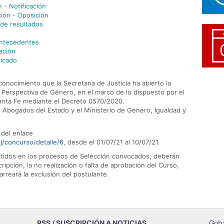
 - Notificación
ción - Oposición
de resultados
antecedentes
cación
nicado
onocimiento que la Secretaría de Justicia ha abierto la
n Perspectiva de Género, en el marco de lo dispuesto por el
anta Fe mediante el Decreto 0570/2020.
e Abogados del Estado y el Ministerio de Genero, Igualdad y
 del enlace
j/concurso/detalle/6
, desde el 01/07/21 al 10/07/21.
mitidos en los procesos de Selección convocados, deberán
scripción, la no realización o falta de aprobación del Curso,
rreará la exclusión del postulante.
RSS / SUSCRIPCIÓN A NOTICIAS
Gob: