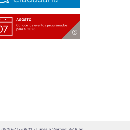
AGOSTO
Conocé los eventos programados
07
para el 2026
 0800-777-0801 - Lunes a Viernes: 8-18 hs