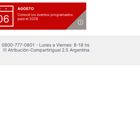
AGOSTO
Conocé los eventos programados
06
para el 2026
 0800-777-0801 - Lunes a Viernes: 8-18 hs
Atribución-CompartirIgual 2.5 Argentina
c