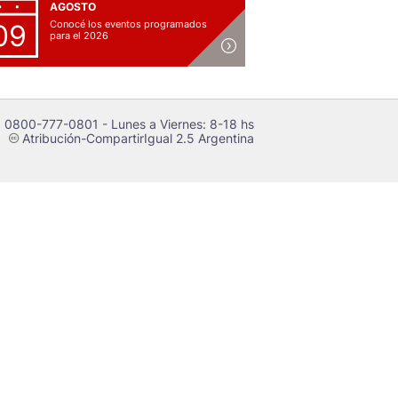
AGOSTO
Conocé los eventos programados
09
para el 2026
 0800-777-0801 - Lunes a Viernes: 8-18 hs
Atribución-CompartirIgual 2.5 Argentina
c