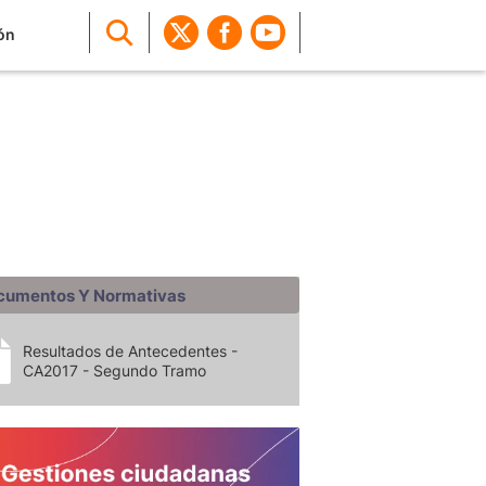
ón
cumentos Y Normativas
Resultados de Antecedentes -
CA2017 - Segundo Tramo