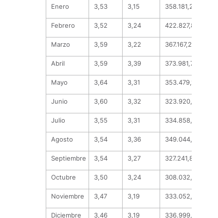
Enero
3,53
3,15
358.181,22
282
Febrero
3,52
3,24
422.827,81
301
Marzo
3,59
3,22
367.167,29
201
Abril
3,59
3,39
373.981,76
175
Mayo
3,64
3,31
353.479,10
157
Junio
3,60
3,32
323.920,83
178
Julio
3,55
3,31
334.858,74
146
Agosto
3,54
3,36
349.044,68
143
Septiembre
3,54
3,27
327.241,88
165
Octubre
3,50
3,24
308.032,62
174
Noviembre
3,47
3,19
333.052,41
137
Diciembre
3,46
3,19
336.999,88
140