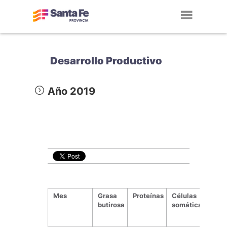
Toggl
navig
Desarrollo Productivo
Año 2019
Mes
Grasa
Proteínas
Células
Un
butirosa
somáticas
fo
de 