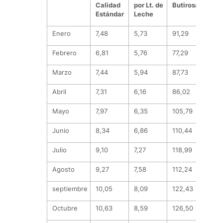
Calidad
por Lt. de
Butirosa
Prot
Estándar
Leche
Enero
7,48
5,73
91,29
131,
Febrero
6,81
5,76
77,29
126,
Marzo
7,44
5,94
87,73
134,
Abril
7,31
6,16
86,02
132,
Mayo
7,97
6,35
105,79
131,
Junio
8,34
6,86
110,44
137,
Julio
9,10
7,27
118,99
151,
Agosto
9,27
7,58
112,24
164,
septiembre
10,05
8,09
122,43
177,
Octubre
10,63
8,59
126,50
190,