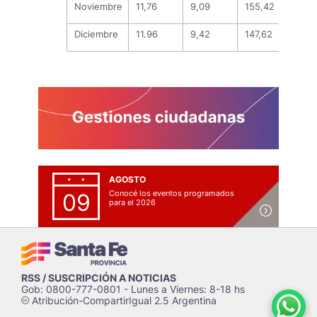
Noviembre
11,76
9,09
155,42
194,
Diciembre
11.96
9,42
147,62
208
AGOSTO
Conocé los eventos programados
09
para el 2026
RSS / SUSCRIPCIÓN A NOTICIAS
Gob: 0800-777-0801 - Lunes a Viernes: 8-18 hs
Atribución-CompartirIgual 2.5 Argentina
c