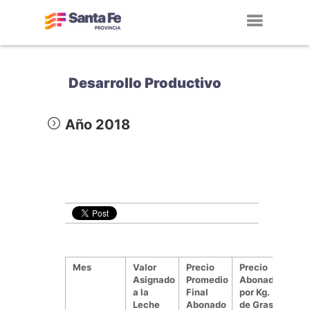
Toggl
navig
Desarrollo Productivo
Año 2018
Mes
Valor
Precio
Precio
Prec
Asignado
Promedio
Abonado
Abo
a la
Final
por Kg.
por 
Leche
Abonado
de Grasa
de