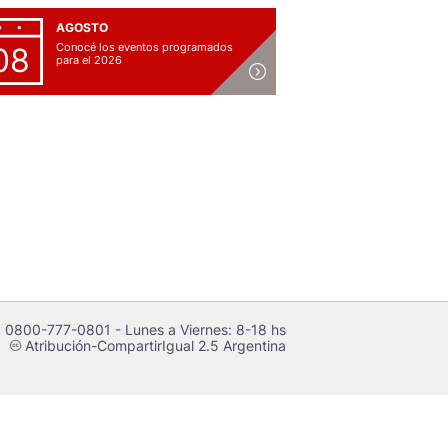
AGOSTO
Conocé los eventos programados
08
para el 2026
 0800-777-0801 - Lunes a Viernes: 8-18 hs
Atribución-CompartirIgual 2.5 Argentina
c