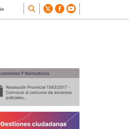
ón
cumentos Y Normativas
Resolución Provincial 1563/2017 -
Convocar al concurso de ascensos
policiales...