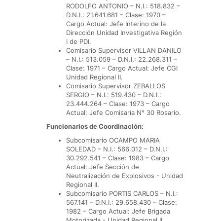
RODOLFO ANTONIO – N.I.: 518.832 –
D.N.I.: 21.641.681 – Clase: 1970 –
Cargo Actual: Jefe Interino de la
Dirección Unidad Investigativa Región
I de PDI.
Comisario Supervisor VILLAN DANILO
– N.I.: 513.059 – D.N.I.: 22.268.311 –
Clase: 1971 – Cargo Actual: Jefe CGI
Unidad Regional II.
Comisario Supervisor ZEBALLOS
SERGIO – N.I.: 519.430 – D.N.I.:
23.444.264 – Clase: 1973 – Cargo
Actual: Jefe Comisaría N° 30 Rosario.
Funcionarios de Coordinación:
Subcomisario OCAMPO MARIA
SOLEDAD – N.I.: 566.012 – D.N.I.:
30.292.541 – Clase: 1983 – Cargo
Actual: Jefe Sección de
Neutralización de Explosivos - Unidad
Regional II.
Subcomisario PORTIS CARLOS – N.I.:
567.141 – D.N.I.: 29.658.430 – Clase:
1982 – Cargo Actual: Jefe Brigada
Motorizada - Unidad Regional II.