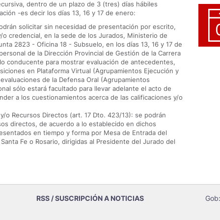
ecursiva, dentro de un plazo de 3 (tres) días hábiles
ación -es decir los días 13, 16 y 17 de enero:
podrán solicitar sin necesidad de presentación por escrito,
 credencial, en la sede de los Jurados, Ministerio de
nta 2823 - Oficina 18 - Subsuelo, en los días 13, 16 y 17 de
personal de la Dirección Provincial de Gestión de la Carrera
á lo conducente para mostrar evaluación de antecedentes,
osiciones en Plataforma Virtual (Agrupamientos Ejecución y
de evaluaciones de la Defensa Oral (Agrupamientos
onal sólo estará facultado para llevar adelante el acto de
nder a los cuestionamientos acerca de las calificaciones y/o
) y/o Recursos Directos (art. 17 Dto. 423/13): se podrán
sos directos, de acuerdo a lo establecido en dichos
presentados en tiempo y forma por Mesa de Entrada del
Santa Fe o Rosario, dirigidas al Presidente del Jurado del
RSS / SUSCRIPCIÓN A NOTICIAS
Gob: