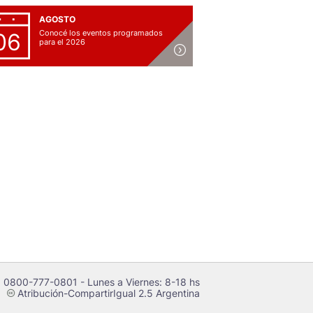
AGOSTO
Conocé los eventos programados
06
para el 2026
 0800-777-0801 - Lunes a Viernes: 8-18 hs
Atribución-CompartirIgual 2.5 Argentina
c