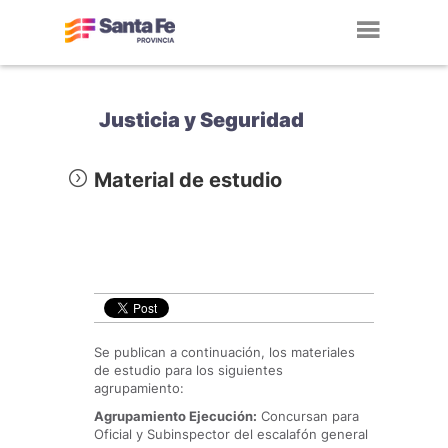
Toggl
navig
Justicia y Seguridad
Material de estudio
Se publican a continuación, los materiales
de estudio para los siguientes
agrupamiento:
Agrupamiento Ejecución:
Concursan para
Oficial y Subinspector del escalafón general