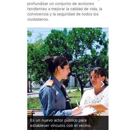
profundizar un conjunto de acciones
tendientes a mejorar la calidad de vida, la
convivencia y la seguridad de todos los
ciudadanos.
Es un nuevo actor público para
Esta fuerz
establecer vínculos con el vecino,
policial q