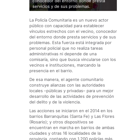
conocedor del entorno donde presta
e instituc
servicios y de sus problemas.
el barrio.
La Policía Comunitaria es un nuevo actor
público con capacidad para establecer
vínculos estrechos con el vecino, conocedor
del entorno donde presta servicios y de sus
problemas. Esta fuerza está integrada por
personal policial que no realiza tareas
administrativas ni depende de una
comisaría, sino que busca vincularse con los
vecinos e instituciones, marcando la
presencia en el barrio.
De esa manera, el agente comunitario
construye alianzas con las autoridades
locales –públicas y privadas– para un mejor
desarrollo de las actividades de prevención
del delito y de la violencia.
Las acciones se iniciaron en el 2014 en los
barrios Barranquitas (Santa Fe) y Las Flores
(Rosario); y otros dispositivos se
encuentran en marcha en barrios de ambas
ciudades y otras 16 localidades de la
provincia, contando con 1.200 policías más.