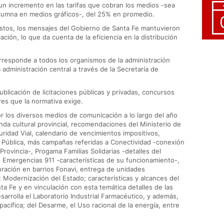
un incremento en las tarifas que cobran los medios -sea
lumna en medios gráficos-, del 25% en promedio.
stos, los mensajes del Gobierno de Santa Fe mantuvieron
ión, lo que da cuenta de la eficiencia en la distribución
corresponde a todos los organismos de la administración
a administración central a través de la Secretaría de
ublicación de licitaciones públicas y privadas, concursos
res que la normativa exige.
or los diversos medios de comunicación a lo largo del año
nda cultural provincial, recomendaciones del Ministerio de
uridad Vial, calendario de vencimientos impositivos,
ad Pública, más campañas referidas a Conectividad -conexión
 Provincia-, Progama Familias Solidarias -detalles del
e Emergencias 911 -características de su funcionamiento-,
turación en barrios Fonavi, entrega de unidades
; Modernización del Estado; características y alcances del
ta Fe y en vinculación con esta temática detalles de las
rrolla el Laboratorio Industrial Farmacéutico, y además,
cífica; del Desarme, el Uso racional de la energía, entre