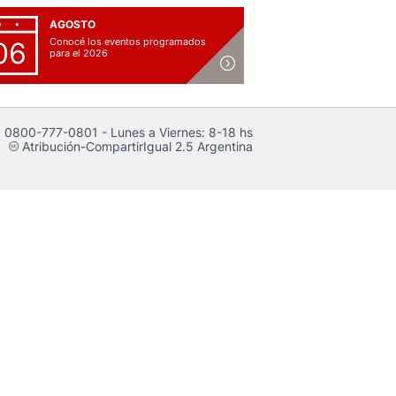
AGOSTO
Conocé los eventos programados
06
para el 2026
 0800-777-0801 - Lunes a Viernes: 8-18 hs
Atribución-CompartirIgual 2.5 Argentina
c