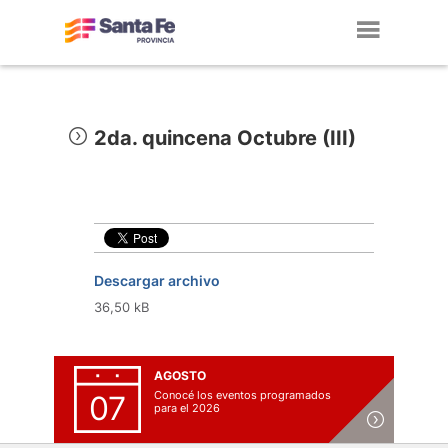
Toggl
navig
2da. quincena Octubre (III)
Descargar archivo
36,50 kB
AGOSTO
Conocé los eventos programados
07
para el 2026