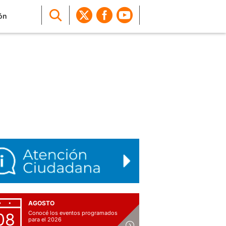
ón
AGOSTO
Conocé los eventos programados
08
para el 2026