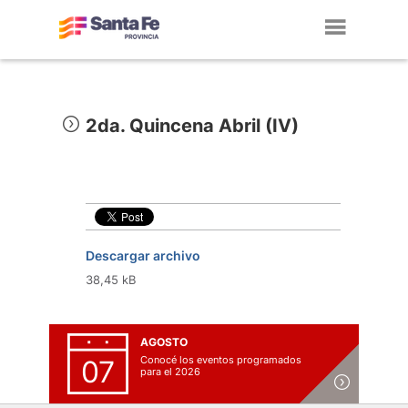
Toggl
navig
2da. Quincena Abril (IV)
Descargar archivo
38,45 kB
AGOSTO
Conocé los eventos programados
07
para el 2026