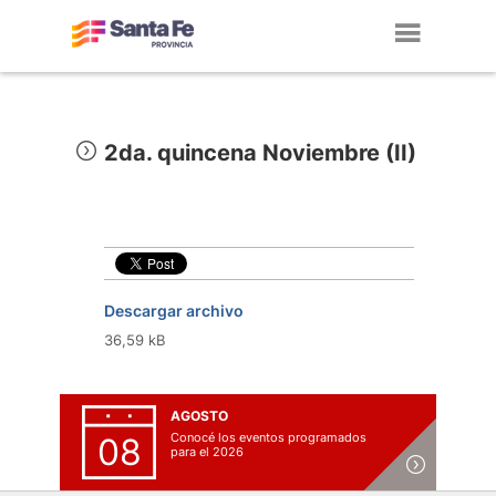
Toggl
navig
2da. quincena Noviembre (II)
Descargar archivo
36,59 kB
AGOSTO
Conocé los eventos programados
08
para el 2026