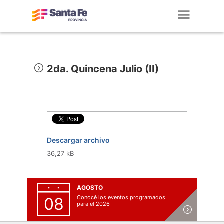
Toggl
navig
2da. Quincena Julio (II)
Descargar archivo
36,27 kB
AGOSTO
Conocé los eventos programados
08
para el 2026