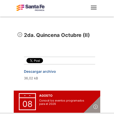
Toggl
navig
2da. Quincena Octubre (II)
Descargar archivo
36,02 kB
AGOSTO
Conocé los eventos programados
08
para el 2026