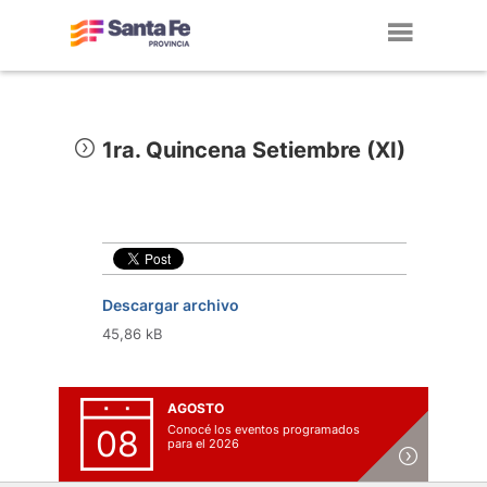
Toggl
navig
1ra. Quincena Setiembre (XI)
Descargar archivo
45,86 kB
AGOSTO
Conocé los eventos programados
08
para el 2026