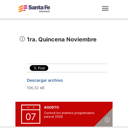
Toggl
navig
1ra. Quincena Noviembre
Descargar archivo
106,52 kB
AGOSTO
Conocé los eventos programados
07
para el 2026