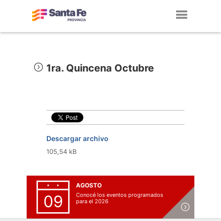
Toggl
navig
1ra. Quincena Octubre
Descargar archivo
105,54 kB
AGOSTO
Conocé los eventos programados
09
para el 2026