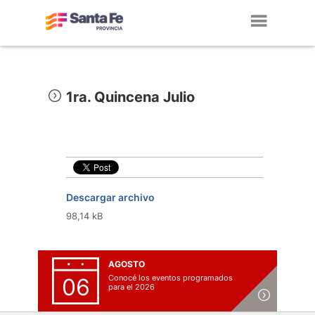
Toggl
navig
1ra. Quincena Julio
Descargar archivo
98,14 kB
AGOSTO
Conocé los eventos programados
06
para el 2026