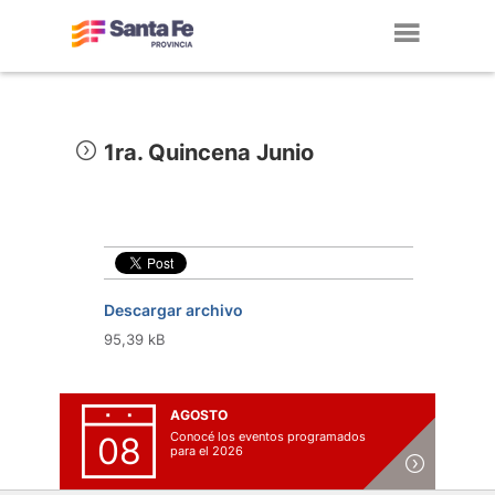
Toggl
navig
1ra. Quincena Junio
Descargar archivo
95,39 kB
AGOSTO
Conocé los eventos programados
08
para el 2026