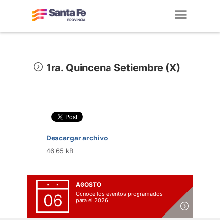
Toggl
navig
1ra. Quincena Setiembre (X)
Descargar archivo
46,65 kB
AGOSTO
Conocé los eventos programados
06
para el 2026