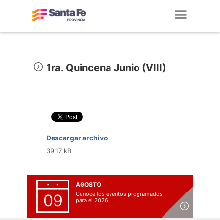
Toggl
navig
1ra. Quincena Junio (VIII)
Descargar archivo
39,17 kB
AGOSTO
Conocé los eventos programados
09
para el 2026