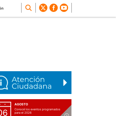
ón
AGOSTO
Conocé los eventos programados
06
para el 2026