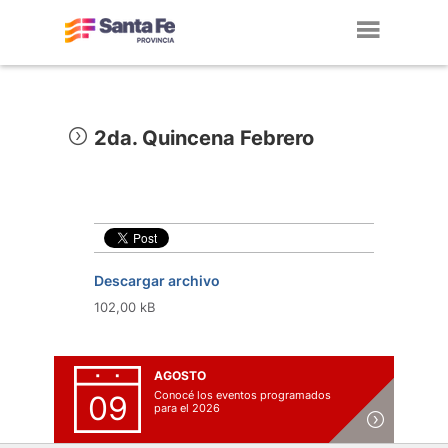
Toggl
navig
2da. Quincena Febrero
Descargar archivo
102,00 kB
AGOSTO
Conocé los eventos programados
09
para el 2026