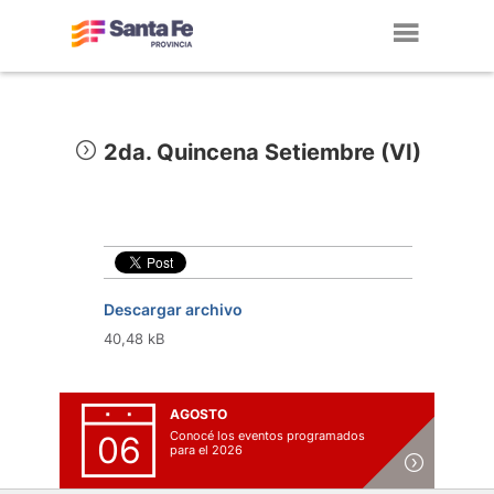
Toggl
navig
2da. Quincena Setiembre (VI)
Descargar archivo
40,48 kB
AGOSTO
Conocé los eventos programados
06
para el 2026