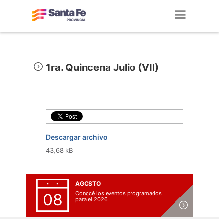
Toggl
navig
1ra. Quincena Julio (VII)
Descargar archivo
43,68 kB
AGOSTO
Conocé los eventos programados
08
para el 2026