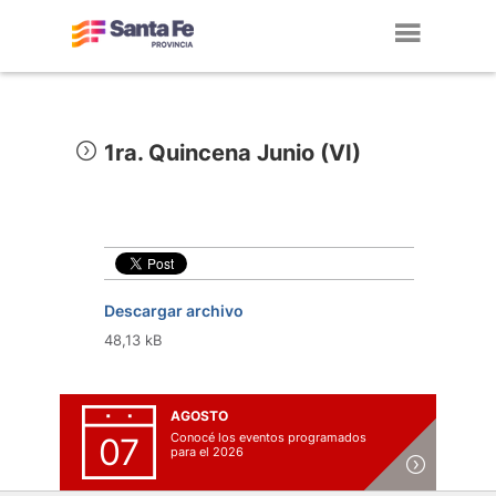
Toggl
navig
1ra. Quincena Junio (VI)
Descargar archivo
48,13 kB
AGOSTO
Conocé los eventos programados
07
para el 2026