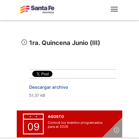
Toggl
navig
1ra. Quincena Junio (III)
Descargar archivo
51,37 kB
AGOSTO
Conocé los eventos programados
09
para el 2026